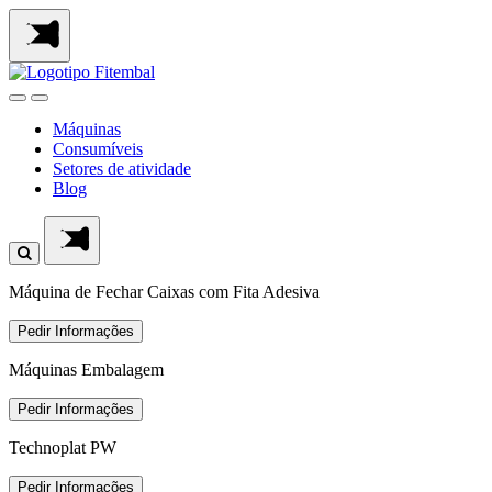
Saltar
para
o
conteï¿½do
principal
da
Máquinas
pï¿½gina
Consumíveis
Setores de atividade
Blog
Máquina de Fechar Caixas com Fita Adesiva
Pedir Informações
Máquinas Embalagem
Pedir Informações
Technoplat PW
Pedir Informações